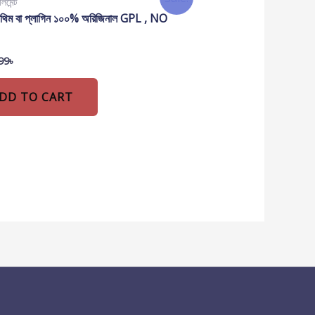
িমেন্ট
়াম থিম বা প্লাগিন ১০০% অরিজিনাল GPL , NO
99
৳
DD TO CART