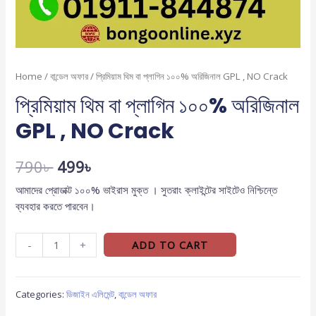
Home
/
বান্ডেল অফার
/ প্রিমিয়াম থিম বা প্লাগিন ১০০% অরিজিনাল GPL , NO Crack
প্রিমিয়াম থিম বা প্লাগিন ১০০% অরিজিনাল
GPL , NO Crack
790
৳
499
৳
আমাদের প্রোডাক্ট ১০০% ভাইরাস মুক্ত । সুতরাং ক্লাইন্টের সাইটেও নিশ্চিন্তে
ব্যবহার করতে পারবেন।
-
+
ADD TO CART
Categories:
ডিজাইন এলিমেন্ট
,
বান্ডেল অফার