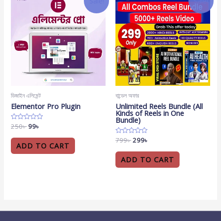
Sale!
Sale!
ডিজাইন এলিমেন্ট
বান্ডেল অফার
Elementor Pro Plugin
Unlimited Reels Bundle (All
Kinds of Reels in One
Bundle)
Rated
250
৳
99
৳
0
out
Rated
799
৳
299
৳
of
ADD TO CART
0
5
out
of
ADD TO CART
5